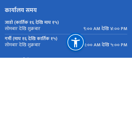
कार्यालय समय
जाडो (कार्तिक १६ देखि माघ १५)
९:०० AM देखि ४:०० PM
सोमबार देखि शुक्रबार
गर्मी (माघ १६ देखि कार्तिक १५)
९:०० AM देखि ५:०० PM
सोमबार देखि शुक्रबार
महत्त्वपूर्ण लिङ्कहरू
मुख्यमन्त्री तथा मन्त्रिपरिषद्को कार्यालय, बागमती प्रदेश
यातायात व्यवस्था कार्यालय सानाठुला सवारी ,एकान्तकुना, ललितपुर
राष्ट्रिय प्राकृतिक स्रोत तथा वित्त आयोग
एकान्तकुना, ललितपुर
ekantakuna.license@gmail.com
01-5193173
टोल फ्री नं.
18105000137