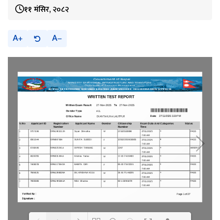
११ मंसिर, २०८२
A
A