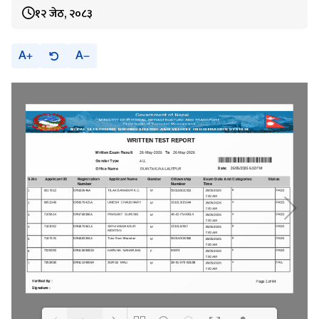
१२ जेठ, २०८३
A
A