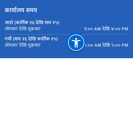
कार्यालय समय
जाडो (कार्तिक १६ देखि माघ १५)
९:०० AM देखि ४:०० PM
सोमबार देखि शुक्रबार
गर्मी (माघ १६ देखि कार्तिक १५)
९:०० AM देखि ५:०० PM
सोमबार देखि शुक्रबार
महत्त्वपूर्ण लिङ्कहरू
मुख्यमन्त्री तथा मन्त्रिपरिषद्को कार्यालय, बागमती प्रदेश
यातायात व्यवस्था कार्यालय सानाठुला सवारी ,एकान्तकुना, ललितपुर
राष्ट्रिय प्राकृतिक स्रोत तथा वित्त आयोग
एकान्तकुना, ललितपुर
ekantakuna.license@gmail.com
01-5193173
टोल फ्री नं.
18105000137