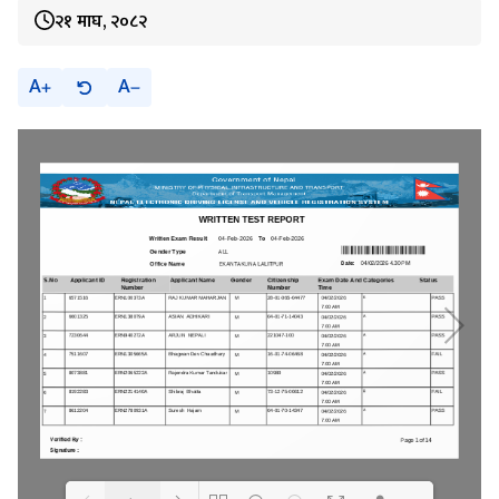
२१ माघ, २०८२
A
A