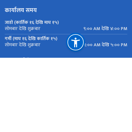
कार्यालय समय
जाडो (कार्तिक १६ देखि माघ १५)
९:०० AM देखि ४:०० PM
सोमबार देखि शुक्रबार
गर्मी (माघ १६ देखि कार्तिक १५)
९:०० AM देखि ५:०० PM
सोमबार देखि शुक्रबार
महत्त्वपूर्ण लिङ्कहरू
मुख्यमन्त्री तथा मन्त्रिपरिषद्को कार्यालय, बागमती प्रदेश
यातायात व्यवस्था कार्यालय सानाठुला सवारी ,एकान्तकुना, ललितपुर
राष्ट्रिय प्राकृतिक स्रोत तथा वित्त आयोग
एकान्तकुना, ललितपुर
ekantakuna.license@gmail.com
01-5193173
टोल फ्री नं.
18105000137