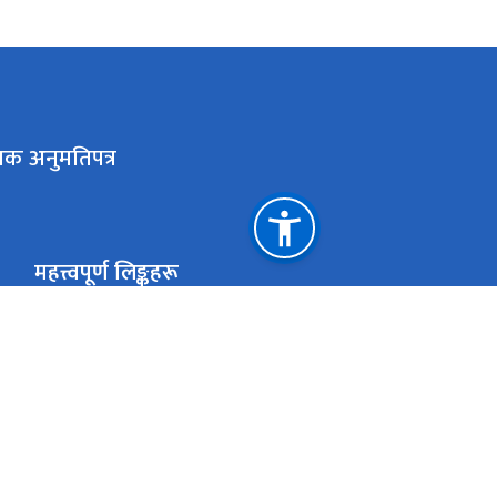
लक अनुमतिपत्र
महत्त्वपूर्ण लिङ्कहरू
मुख्यमन्त्री तथा मन्त्रिपरिषद्को कार्यालय, बागमती प्रदेश
राष्ट्रिय प्राकृतिक स्रोत तथा वित्त आयोग
एकान्तकुना, ललितपुर
ekanta