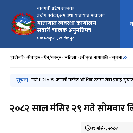
बागमती प्रदेश सरकार
उद्योग,पर्यटन,श्रम तथा यातायात मन्त्रालय
मुख्य न
यातायात व्यवस्था कार्यालय
म
सवारी चालक अनुमतिपत्र
एकान्तकुना, ललितपुर
हाम्रोबारे
सेवाहरू
ऐन/कानुन
नतिजा
स्वीकृत नामावलि
सूचना
मुख्य नेभिगेसनमा जानुहोस्
सूचना
सवारी चालक अनुमतिपत्रका लागि स्वास्थ्य परिक्षण गर्ने गराउने
नयाँ EDLVRS प्रणाली मार्फत आंशिक रुपमा सेवा प्रवाह सुचार
सवारी चालक अनुमतीपत्र वितरण सम्बन्धी सुचना
सार्वजनिक अनुरोध सम्बन्धमा
२०८३ साल साउन ५ गते लिइने वर्ग (A) Trial परीक्षामा सहभागी 
२०८२ साल मंसिर २९ गते सोमबार ल
२९ मंसिर, २०८२