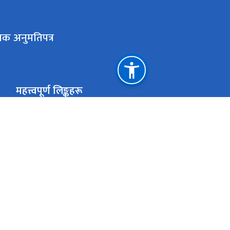
लक अनुमतिपत्र
महत्त्वपूर्ण लिङ्कहरू
मुख्यमन्त्री तथा मन्त्रिपरिषद्को कार्यालय, बागमती प्रदेश
राष्ट्रिय प्राकृतिक स्रोत तथा वित्त आयोग
एकान्तकुना, ललितपुर
ekanta