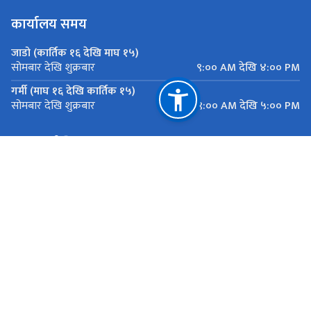
कार्यालय समय
जाडो (कार्तिक १६ देखि माघ १५)
९:०० AM देखि ४:०० PM
सोमबार देखि शुक्रबार
गर्मी (माघ १६ देखि कार्तिक १५)
९:०० AM देखि ५:०० PM
सोमबार देखि शुक्रबार
महत्त्वपूर्ण लिङ्कहरू
मुख्यमन्त्री तथा मन्त्रिपरिषद्को कार्यालय, बागमती प्रदेश
यातायात व्यवस्था कार्यालय सानाठुला सवारी ,एकान्तकुना, ललितपुर
राष्ट्रिय प्राकृतिक स्रोत तथा वित्त आयोग
एकान्तकुना, ललितपुर
ekantakuna.license@gmail.com
01-5193173
टोल फ्री नं.
18105000137