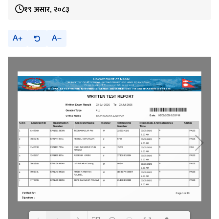
१९ असार, २०८३
A
A