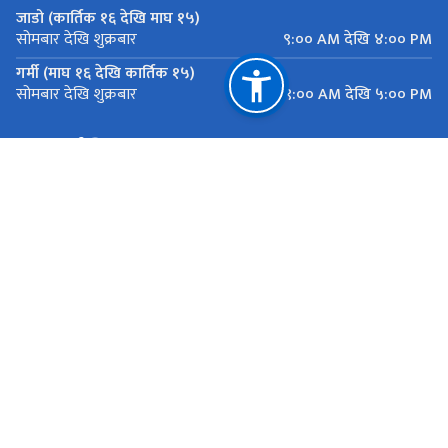
जाडो (कार्तिक १६ देखि माघ १५)
९:०० AM देखि ४:०० PM
सोमबार देखि शुक्रबार
गर्मी (माघ १६ देखि कार्तिक १५)
९:०० AM देखि ५:०० PM
सोमबार देखि शुक्रबार
महत्त्वपूर्ण लिङ्कहरू
मुख्यमन्त्री तथा मन्त्रिपरिषद्को कार्यालय, बागमती प्रदेश
यातायात व्यवस्था कार्यालय सानाठुला सवारी ,एकान्तकुना, ललितपुर
राष्ट्रिय प्राकृतिक स्रोत तथा वित्त आयोग
एकान्तकुना, ललितपुर
ekantakuna.license@gmail.com
01-5193173
टोल फ्री नं.
18105000137