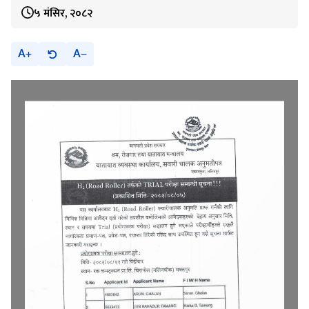
५ मंसिर, २०८२
A
A