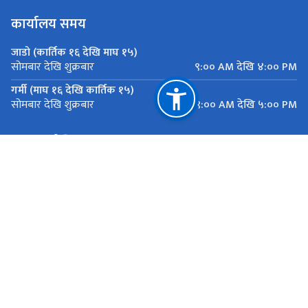
कार्यालय समय
जाडो (कार्तिक १६ देखि माघ १५)
९:०० AM देखि ४:०० PM
सोमबार देखि शुक्रबार
गर्मी (माघ १६ देखि कार्तिक १५)
९:०० AM देखि ५:०० PM
सोमबार देखि शुक्रबार
महत्त्वपूर्ण लिङ्कहरू
मुख्यमन्त्री तथा मन्त्रिपरिषद्को कार्यालय, बागमती प्रदेश
यातायात व्यवस्था कार्यालय सानाठुला सवारी ,एकान्तकुना, ललितपुर
राष्ट्रिय प्राकृतिक स्रोत तथा वित्त आयोग
एकान्तकुना, ललितपुर
ekantakuna.license@gmail.com
01-5193173
टोल फ्री नं.
18105000137