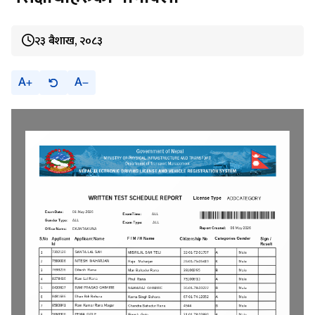
२३ बैशाख, २०८३
A
A