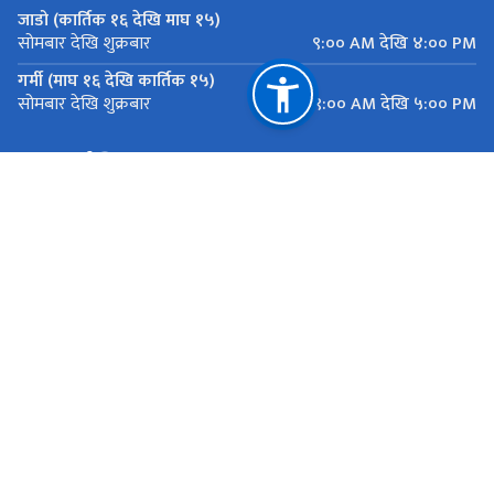
जाडो (कार्तिक १६ देखि माघ १५)
९:०० AM देखि ४:०० PM
सोमबार देखि शुक्रबार
गर्मी (माघ १६ देखि कार्तिक १५)
९:०० AM देखि ५:०० PM
सोमबार देखि शुक्रबार
महत्त्वपूर्ण लिङ्कहरू
मुख्यमन्त्री तथा मन्त्रिपरिषद्को कार्यालय, बागमती प्रदेश
यातायात व्यवस्था कार्यालय सानाठुला सवारी ,एकान्तकुना, ललितपुर
राष्ट्रिय प्राकृतिक स्रोत तथा वित्त आयोग
एकान्तकुना, ललितपुर
ekantakuna.license@gmail.com
01-5193173
टोल फ्री नं.
18105000137