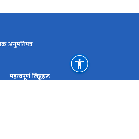
लक अनुमतिपत्र
महत्त्वपूर्ण लिङ्कहरू
मुख्यमन्त्री तथा मन्त्रिपरिषद्को कार्यालय, बागमती प्रदेश
राष्ट्रिय प्राकृतिक स्रोत तथा वित्त आयोग
एकान्तकुना, ललितपुर
ekanta