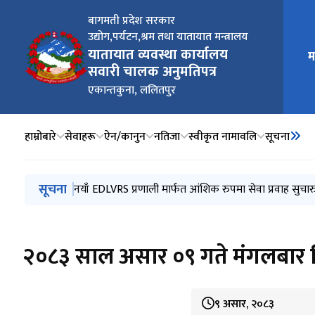
बागमती प्रदेश सरकार
उद्योग,पर्यटन,श्रम तथा यातायात मन्त्रालय
मुख्य न
यातायात व्यवस्था कार्यालय
म
सवारी चालक अनुमतिपत्र
एकान्तकुना, ललितपुर
हाम्रोबारे
सेवाहरू
ऐन/कानुन
नतिजा
स्वीकृत नामावलि
सूचना
मुख्य नेभिगेसनमा जानुहोस्
सूचना
सवारी चालक अनुमतिपत्रका लागि स्वास्थ्य परिक्षण गर्ने गराउने
नयाँ EDLVRS प्रणाली मार्फत आंशिक रुपमा सेवा प्रवाह सुचार
सवारी चालक अनुमतीपत्र वितरण सम्बन्धी सुचना
सार्वजनिक अनुरोध सम्बन्धमा
२०८३ साल साउन ५ गते लिइने वर्ग (A) Trial परीक्षामा सहभागी 
२०८३ साल असार ०९ गते मंगलबार 
९ असार, २०८३