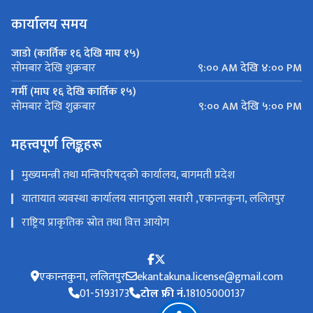
कार्यालय समय
जाडो (कार्तिक १६ देखि माघ १५)
९:०० AM देखि ४:०० PM
सोमबार देखि शुक्रबार
गर्मी (माघ १६ देखि कार्तिक १५)
९:०० AM देखि ५:०० PM
सोमबार देखि शुक्रबार
महत्त्वपूर्ण लिङ्कहरू
मुख्यमन्त्री तथा मन्त्रिपरिषद्को कार्यालय, बागमती प्रदेश
यातायात व्यवस्था कार्यालय सानाठुला सवारी ,एकान्तकुना, ललितपुर
राष्ट्रिय प्राकृतिक स्रोत तथा वित्त आयोग
एकान्तकुना, ललितपुर
ekantakuna.license@gmail.com
01-5193173
टोल फ्री नं.
18105000137