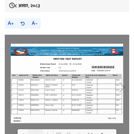
८ असार, २०८३
A
A