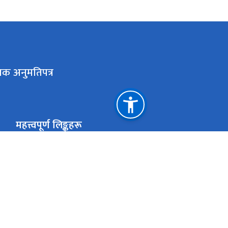
लक अनुमतिपत्र
महत्त्वपूर्ण लिङ्कहरू
मुख्यमन्त्री तथा मन्त्रिपरिषद्को कार्यालय, बागमती प्रदेश
राष्ट्रिय प्राकृतिक स्रोत तथा वित्त आयोग
एकान्तकुना, ललितपुर
ekanta