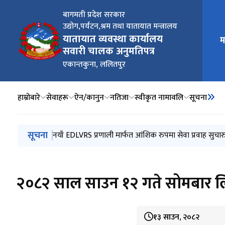
बागमती प्रदेश सरकार
उद्योग,पर्यटन,श्रम तथा यातायात मन्त्रालय
मुख्य न
यातायात व्यवस्था कार्यालय
म
सवारी चालक अनुमतिपत्र
एकान्तकुना, ललितपुर
हाम्रोबारे
सेवाहरू
ऐन/कानुन
नतिजा
स्वीकृत नामावलि
सूचना
मुख्य नेभिगेसनमा जानुहोस्
सूचना
सवारी चालक अनुमतिपत्रका लागि स्वास्थ्य परिक्षण गर्ने गराउने
नयाँ EDLVRS प्रणाली मार्फत आंशिक रुपमा सेवा प्रवाह सुचार
सवारी चालक अनुमतीपत्र वितरण सम्बन्धी सुचना
सार्वजनिक अनुरोध सम्बन्धमा
२०८३ साल साउन ५ गते लिइने वर्ग (A) Trial परीक्षामा सहभागी 
२०८२ साल साउन १२ गते सोमबार ल
१३ साउन, २०८२