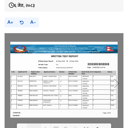
६ जेठ, २०८३
A
A