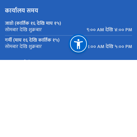
कार्यालय समय
जाडो (कार्तिक १६ देखि माघ १५)
९:०० AM देखि ४:०० PM
सोमबार देखि शुक्रबार
गर्मी (माघ १६ देखि कार्तिक १५)
९:०० AM देखि ५:०० PM
सोमबार देखि शुक्रबार
महत्त्वपूर्ण लिङ्कहरू
मुख्यमन्त्री तथा मन्त्रिपरिषद्को कार्यालय, बागमती प्रदेश
यातायात व्यवस्था कार्यालय सानाठुला सवारी ,एकान्तकुना, ललितपुर
राष्ट्रिय प्राकृतिक स्रोत तथा वित्त आयोग
एकान्तकुना, ललितपुर
ekantakuna.license@gmail.com
01-5193173
टोल फ्री नं.
18105000137