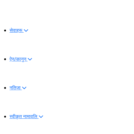
सेवाहरू
ऐन/कानुन
नतिजा
स्वीकृत नामावलि