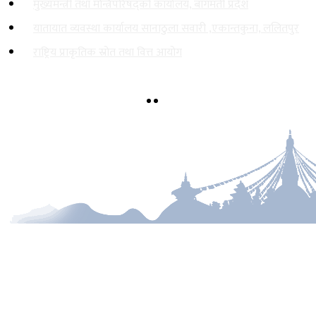
मुख्यमन्त्री तथा मन्त्रिपरिषद्को कार्यालय, बागमती प्रदेश
यातायात व्यवस्था कार्यालय सानाठुला सवारी ,एकान्तकुना, ललितपुर
राष्ट्रिय प्राकृतिक स्रोत तथा वित्त आयोग
एकान्तकुना, ललितपुर
ekantakuna.license@gmail.com
01-5193173
टोल फ्री नं.
18105000137