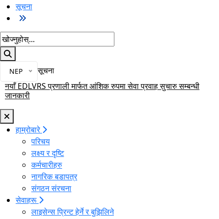
सूचना
खोज्नुहोस्
भाषा चयन गर्नुहोस्
भाषा परिवर्तन गर्नुहोस्
सूचना
मुख्य नेभिगेसनमा जानुहोस्
NEP
सवारी चालक अनुमतिपत्रका लागि स्वास्थ्य परिक्षण गर्ने गराउने सम्बन्धि सूचना
नयाँ EDLVRS प्रणाली मार्फत आंशिक रुपमा सेवा प्रवाह सुचारु सम्बन्धी
सवारी चालक अनुमतीपत्र वितरण सम्बन्धी सुचना
सार्वजनिक अनुरोध सम्बन्धमा
२०८३ साल साउन ५ गते लिइने वर्ग (A) Trial परीक्षामा सहभागी हुने
जानकारी
परीक्षार्थीहरुको नामावली
हाम्रोबारे
परिचय
लक्ष्य र दृष्टि
कर्मचारीहरु
नागरिक बडापत्र
संगठन संरचना
सेवाहरू
लाइसेन्स प्रिन्ट हेर्ने र बुझिलिने