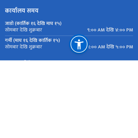
कार्यालय समय
जाडो (कार्तिक १६ देखि माघ १५)
९:०० AM देखि ४:०० PM
सोमबार देखि शुक्रबार
गर्मी (माघ १६ देखि कार्तिक १५)
९:०० AM देखि ५:०० PM
सोमबार देखि शुक्रबार
महत्त्वपूर्ण लिङ्कहरू
मुख्यमन्त्री तथा मन्त्रिपरिषद्को कार्यालय, बागमती प्रदेश
यातायात व्यवस्था कार्यालय सानाठुला सवारी ,एकान्तकुना, ललितपुर
राष्ट्रिय प्राकृतिक स्रोत तथा वित्त आयोग
एकान्तकुना, ललितपुर
ekantakuna.license@gmail.com
01-5193173
टोल फ्री नं.
18105000137