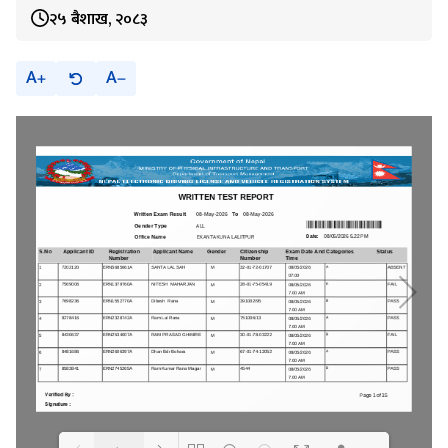
२५ बैशाख, २०८३
A
A