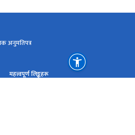
लक अनुमतिपत्र
महत्त्वपूर्ण लिङ्कहरू
मुख्यमन्त्री तथा मन्त्रिपरिषद्को कार्यालय, बागमती प्रदेश
राष्ट्रिय प्राकृतिक स्रोत तथा वित्त आयोग
एकान्तकुना, ललितपुर
ekanta