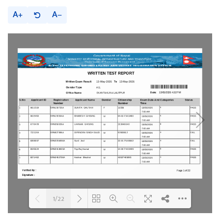
A
A
1/22