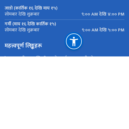
जाडो (कार्तिक १६ देखि माघ १५)
९:०० AM देखि ४:०० PM
सोमबार देखि शुक्रबार
गर्मी (माघ १६ देखि कार्तिक १५)
९:०० AM देखि ५:०० PM
सोमबार देखि शुक्रबार
महत्त्वपूर्ण लिङ्कहरू
मुख्यमन्त्री तथा मन्त्रिपरिषद्को कार्यालय, बागमती प्रदेश
यातायात व्यवस्था कार्यालय सानाठुला सवारी ,एकान्तकुना, ललितपुर
राष्ट्रिय प्राकृतिक स्रोत तथा वित्त आयोग
एकान्तकुना, ललितपुर
ekantakuna.license@gmail.com
01-5193173
टोल फ्री नं.
18105000137