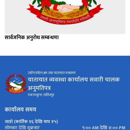
सार्वजनिक अनुरोध सम्बन्धमा
उद्योग,पर्यटन,श्रम तथा यातायात मन्त्रालय
यातायात व्यवस्था कार्यालय सवारी चालक
अनुमतिपत्र
एकान्तकुना, ललितपुर
कार्यालय समय
जाडो (कार्तिक १६ देखि माघ १५)
९:०० AM देखि ४:०० PM
सोमबार देखि शुक्रबार