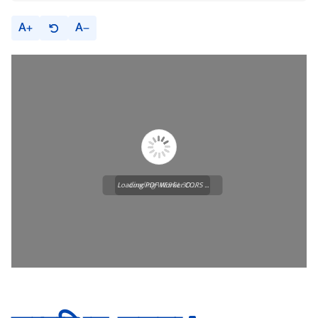
A
A
Loading PDF Worker CORS ...
Loading WEBGL 3D ...