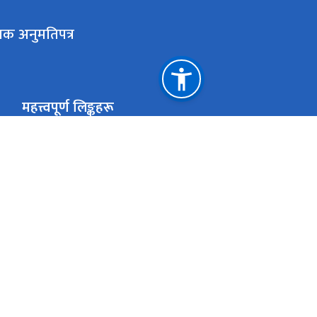
लक अनुमतिपत्र
महत्त्वपूर्ण लिङ्कहरू
मुख्यमन्त्री तथा मन्त्रिपरिषद्को कार्यालय, बागमती प्रदेश
राष्ट्रिय प्राकृतिक स्रोत तथा वित्त आयोग
एकान्तकुना, ललितपुर
ekanta