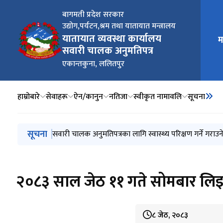
बागमती प्रदेश सरकार
उद्योग,पर्यटन,श्रम तथा यातायात मन्त्रालय
मुख्य न
यातायात व्यवस्था कार्यालय
म
सवारी चालक अनुमतिपत्र
एकान्तकुना, ललितपुर
हाम्रोबारे
सेवाहरू
ऐन/कानुन
नतिजा
स्वीकृत नामावलि
सूचना
मुख्य नेभिगेसनमा जानुहोस्
सूचना
सवारी चालक अनुमतिपत्रका लागि स्वास्थ्य परिक्षण गर्ने गराउने
नयाँ EDLVRS प्रणाली मार्फत आंशिक रुपमा सेवा प्रवाह सुचार
सवारी चालक अनुमतीपत्र वितरण सम्बन्धी सुचना
सार्वजनिक अनुरोध सम्बन्धमा
२०८३ साल साउन ५ गते लिइने वर्ग (A) Trial परीक्षामा सहभागी 
२०८३ साल जेठ ११ गते सोमबार लिइने
८ जेठ, २०८३