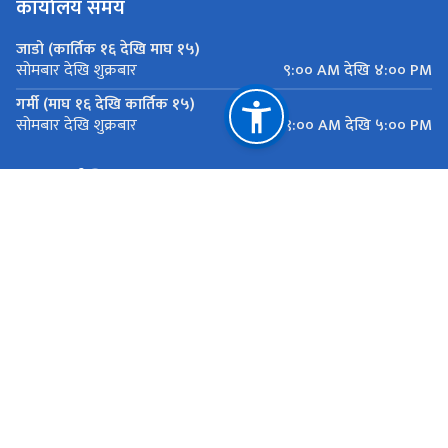
कार्यालय समय
जाडो (कार्तिक १६ देखि माघ १५)
९:०० AM देखि ४:०० PM
सोमबार देखि शुक्रबार
गर्मी (माघ १६ देखि कार्तिक १५)
९:०० AM देखि ५:०० PM
सोमबार देखि शुक्रबार
महत्त्वपूर्ण लिङ्कहरू
मुख्यमन्त्री तथा मन्त्रिपरिषद्को कार्यालय, बागमती प्रदेश
यातायात व्यवस्था कार्यालय सानाठुला सवारी ,एकान्तकुना, ललितपुर
राष्ट्रिय प्राकृतिक स्रोत तथा वित्त आयोग
एकान्तकुना, ललितपुर
ekantakuna.license@gmail.com
01-5193173
टोल फ्री नं.
18105000137