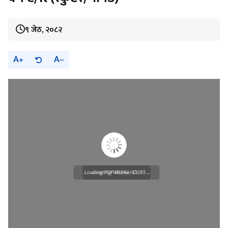
९ जेठ, २०८२
A
A
Loading PDF Worker CORS ...
Loading WEBGL 3D ...