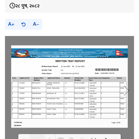
२८ पुष, २०८२
A
A