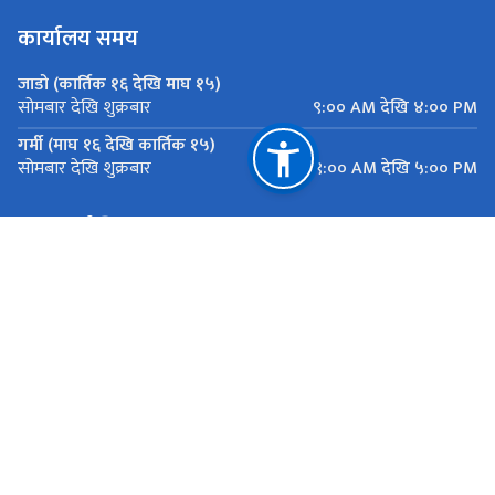
कार्यालय समय
जाडो (कार्तिक १६ देखि माघ १५)
९:०० AM देखि ४:०० PM
सोमबार देखि शुक्रबार
गर्मी (माघ १६ देखि कार्तिक १५)
९:०० AM देखि ५:०० PM
सोमबार देखि शुक्रबार
महत्त्वपूर्ण लिङ्कहरू
मुख्यमन्त्री तथा मन्त्रिपरिषद्को कार्यालय, बागमती प्रदेश
यातायात व्यवस्था कार्यालय सानाठुला सवारी ,एकान्तकुना, ललितपुर
राष्ट्रिय प्राकृतिक स्रोत तथा वित्त आयोग
एकान्तकुना, ललितपुर
ekantakuna.license@gmail.com
01-5193173
टोल फ्री नं.
18105000137