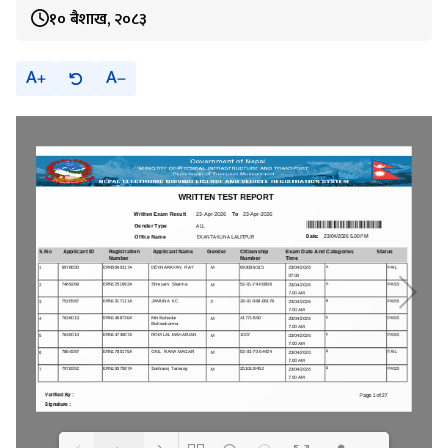
१० बैशाख, २०८३
A
A