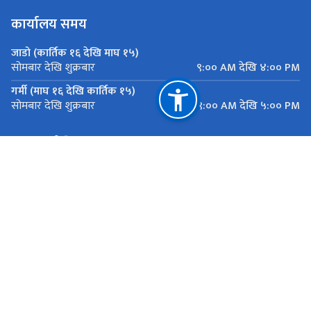
कार्यालय समय
जाडो (कार्तिक १६ देखि माघ १५)
९:०० AM देखि ४:०० PM
सोमबार देखि शुक्रबार
गर्मी (माघ १६ देखि कार्तिक १५)
९:०० AM देखि ५:०० PM
सोमबार देखि शुक्रबार
महत्त्वपूर्ण लिङ्कहरू
मुख्यमन्त्री तथा मन्त्रिपरिषद्को कार्यालय, बागमती प्रदेश
यातायात व्यवस्था कार्यालय सानाठुला सवारी ,एकान्तकुना, ललितपुर
राष्ट्रिय प्राकृतिक स्रोत तथा वित्त आयोग
एकान्तकुना, ललितपुर
ekantakuna.license@gmail.com
01-5193173
टोल फ्री नं.
18105000137