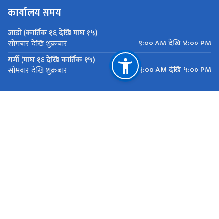
कार्यालय समय
जाडो (कार्तिक १६ देखि माघ १५)
९:०० AM देखि ४:०० PM
सोमबार देखि शुक्रबार
गर्मी (माघ १६ देखि कार्तिक १५)
९:०० AM देखि ५:०० PM
सोमबार देखि शुक्रबार
महत्त्वपूर्ण लिङ्कहरू
मुख्यमन्त्री तथा मन्त्रिपरिषद्को कार्यालय, बागमती प्रदेश
यातायात व्यवस्था कार्यालय सानाठुला सवारी ,एकान्तकुना, ललितपुर
राष्ट्रिय प्राकृतिक स्रोत तथा वित्त आयोग
एकान्तकुना, ललितपुर
ekantakuna.license@gmail.com
01-5193173
टोल फ्री नं.
18105000137